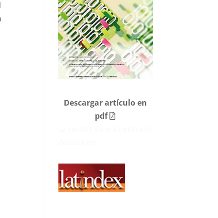
l
a
Descargar artículo en
pdf
La revista se encuentra in
dexada en: