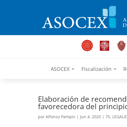
ASOCEX
Fiscalización
R
Elaboración de recomenda
favorecedora del princip
por
Alfonso Pampin
|
Jun 4, 2020
|
75
,
LEGALI