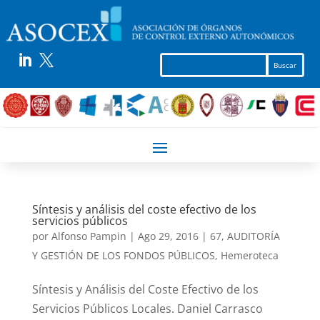


Síntesis y análisis del coste efectivo de los
servicios públicos
por
Alfonso Pampin
|
Ago 29, 2016
|
67
,
AUDITORÍA
Y GESTIÓN DE LOS FONDOS PÚBLICOS
,
Hemeroteca
Síntesis y Análisis del Coste Efectivo de los
Servicios Públicos Locales. Daniel Carrasco