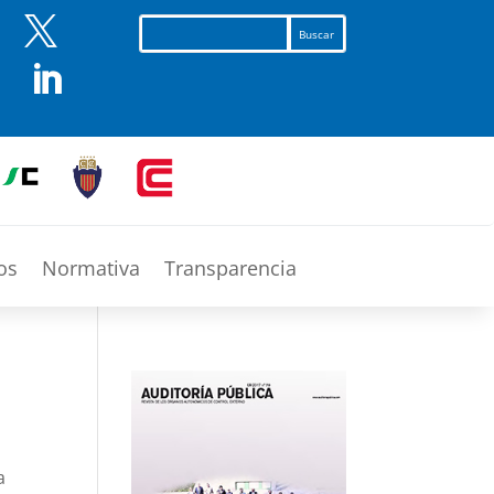


os
Normativa
Transparencia
a