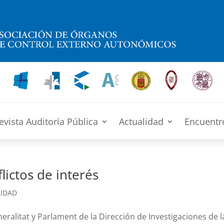
evista Auditoría Pública
Actualidad
Encuentr
flictos de interés
LIDAD
eralitat y Parlament de la Dirección de Investigaciones de l