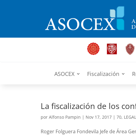
ASOCEX
Fiscalización
R
La fiscalización de los con
por
Alfonso Pampin
|
Nov 17, 2017
|
70
,
LEGA
Roger Folguera Fondevila Jefe de Área Gen