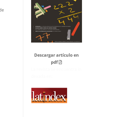
de
Descargar artículo en
pdf
La revista se encuentra in
dexada en: