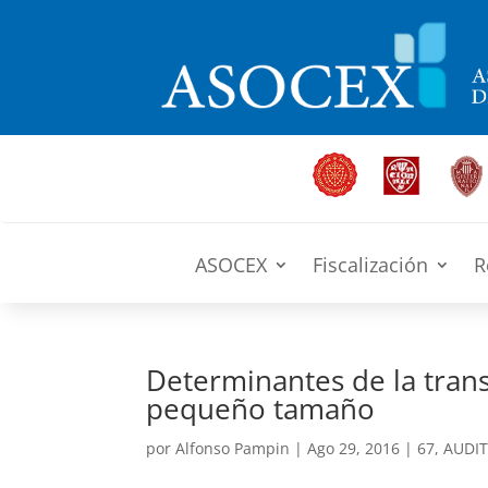
ASOCEX
Fiscalización
R
Determinantes de la tran
pequeño tamaño
por
Alfonso Pampin
|
Ago 29, 2016
|
67
,
AUDIT