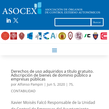


Derechos de uso adquiridos a título gratuito.
Adscripción de bienes de dominio público a
empresas públicas
por
Alfonso Pampin
|
Jun 5, 2020
|
75
,
CONTABILIDAD
Xavier Moisès Falcó Responsable de la Unidad