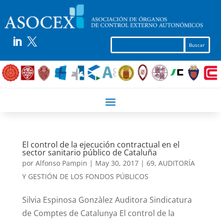


El control de la ejecución contractual en el
sector sanitario público de Cataluña
por
Alfonso Pampin
|
May 30, 2017
|
69
,
AUDITORÍA
Y GESTIÓN DE LOS FONDOS PÚBLICOS
Silvia Espinosa Gonzàlez Auditora Sindicatura
de Comptes de Catalunya El control de la