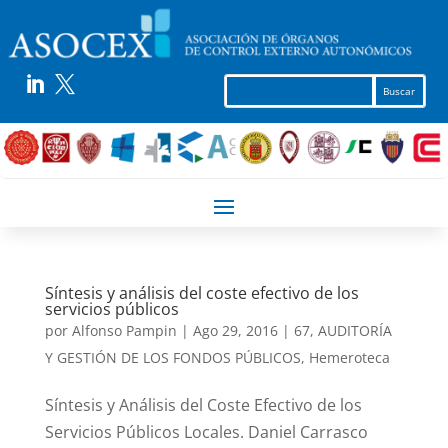


Síntesis y análisis del coste efectivo de los
servicios públicos
por
Alfonso Pampin
|
Ago 29, 2016
|
67
,
AUDITORÍA
Y GESTIÓN DE LOS FONDOS PÚBLICOS
,
Hemeroteca
Síntesis y Análisis del Coste Efectivo de los
Servicios Públicos Locales. Daniel Carrasco