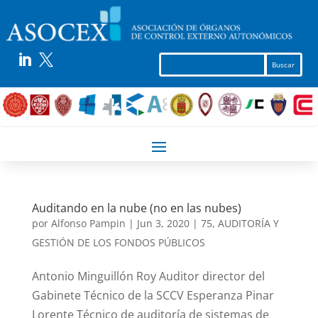


Auditando en la nube (no en las nubes)
por
Alfonso Pampin
|
Jun 3, 2020
|
75
,
AUDITORÍA Y
GESTIÓN DE LOS FONDOS PÚBLICOS
Antonio Minguillón Roy Auditor director del
Gabinete Técnico de la SCCV Esperanza Pinar
Lorente Técnico de auditoría de sistemas de