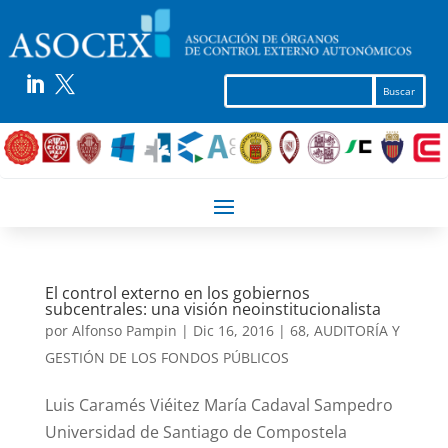


El control externo en los gobiernos
subcentrales: una visión neoinstitucionalista
por
Alfonso Pampin
|
Dic 16, 2016
|
68
,
AUDITORÍA Y
GESTIÓN DE LOS FONDOS PÚBLICOS
Luis Caramés Viéitez María Cadaval Sampedro
Universidad de Santiago de Compostela