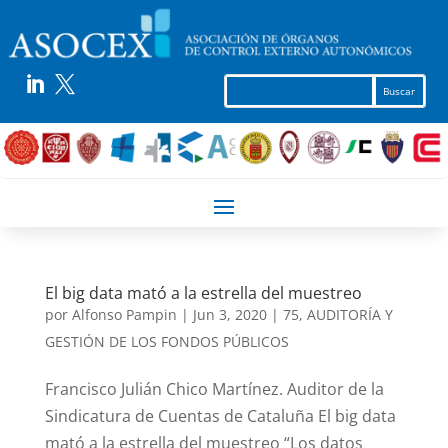


El big data mató a la estrella del muestreo
por
Alfonso Pampin
|
Jun 3, 2020
|
75
,
AUDITORÍA Y
GESTIÓN DE LOS FONDOS PÚBLICOS
Francisco Julián Chico Martínez. Auditor de la
Sindicatura de Cuentas de Cataluña El big data
mató a la estrella del muestreo “Los datos