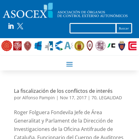


La fiscalización de los conflictos de interés
por
Alfonso Pampin
|
Nov 17, 2017
|
70
,
LEGALIDAD
Roger Folguera Fondevila Jefe de Área
Generalitat y Parlament de la Dirección de
Investigaciones de la Oficina Antifraude de
Cataluña. Funcionario del Cuerpo de Auditores