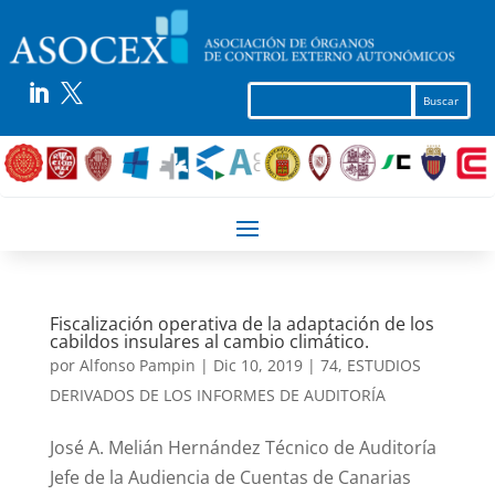


Fiscalización operativa de la adaptación de los
cabildos insulares al cambio climático.
por
Alfonso Pampin
|
Dic 10, 2019
|
74
,
ESTUDIOS
DERIVADOS DE LOS INFORMES DE AUDITORÍA
José A. Melián Hernández Técnico de Auditoría
Jefe de la Audiencia de Cuentas de Canarias