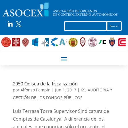


2050 Odisea de la fiscalización
por
Alfonso Pampin
|
Jun 1, 2017
|
69
,
AUDITORÍA Y
GESTIÓN DE LOS FONDOS PÚBLICOS
Luis Terraza Torra Supervisor Sindicatura de
Comptes de Catalunya “A diferencia de los
animales, que conocían sólo el presente, el