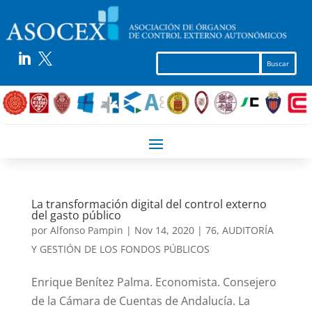


La transformación digital del control externo
del gasto público
por
Alfonso Pampin
|
Nov 14, 2020
|
76
,
AUDITORÍA
Y GESTIÓN DE LOS FONDOS PÚBLICOS
Enrique Benítez Palma. Economista. Consejero
de la Cámara de Cuentas de Andalucía. La