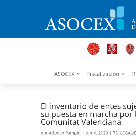
ASOCEX
Fiscalización
R
El inventario de entes su
su puesta en marcha por 
Comunitat Valenciana
por
Alfonso Pampin
|
Jun 4, 2020
|
75
,
LEGALI