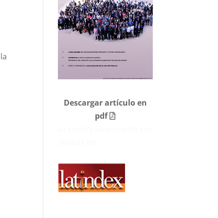
la
Descargar artículo en
pdf
La revista se encuentra in
dexada en: