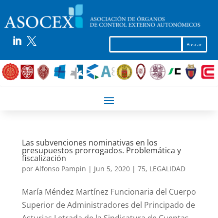


Las subvenciones nominativas en los
presupuestos prorrogados. Problemática y
fiscalización
por
Alfonso Pampin
|
Jun 5, 2020
|
75
,
LEGALIDAD
María Méndez Martínez Funcionaria del Cuerpo
Superior de Administradores del Principado de