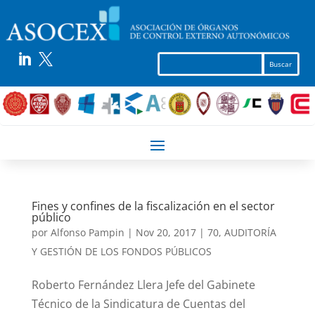


Fines y confines de la fiscalización en el sector
público
por
Alfonso Pampin
|
Nov 20, 2017
|
70
,
AUDITORÍA
Y GESTIÓN DE LOS FONDOS PÚBLICOS
Roberto Fernández Llera Jefe del Gabinete
Técnico de la Sindicatura de Cuentas del