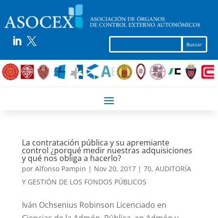


La contratación pública y su apremiante
control ¿porqué medir nuestras adquisiciones
y qué nos obliga a hacerlo?
por
Alfonso Pampin
|
Nov 20, 2017
|
70
,
AUDITORÍA
Y GESTIÓN DE LOS FONDOS PÚBLICOS
Iván Ochsenius Robinson Licenciado en