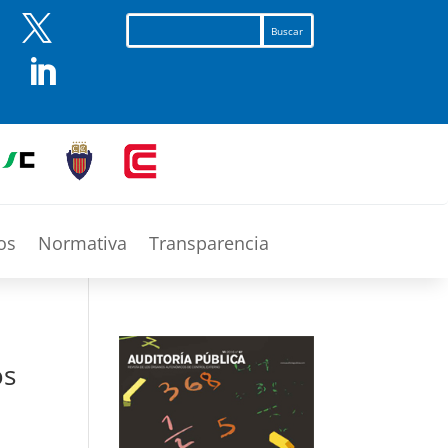


os
Normativa
Transparencia
os