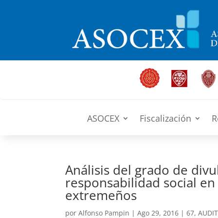
ASOCEX
Fiscalización
R
Análisis del grado de div
responsabilidad social en
extremeños
por
Alfonso Pampin
|
Ago 29, 2016
|
67
,
AUDIT