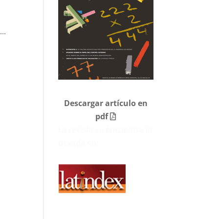
..
Descargar artículo en
pdf
La revista se encuentra in
dexada en: