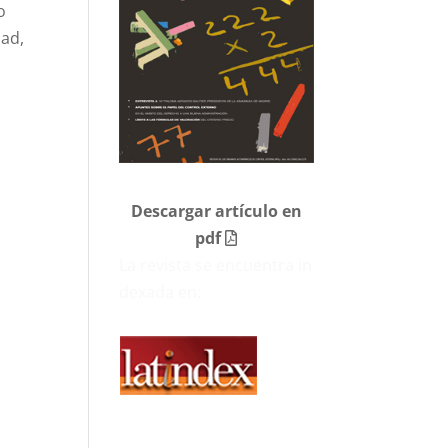
o
dad,
Descargar artículo en
pdf
La revista se encuentra in
dexada en: