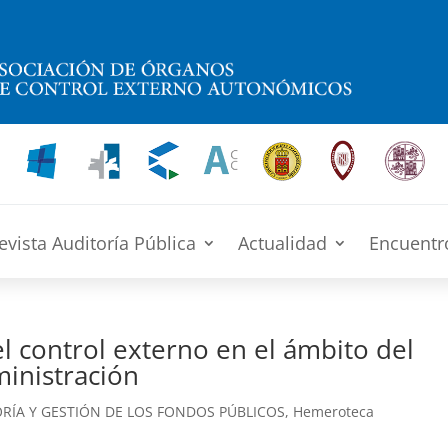
evista Auditoría Pública
Actualidad
Encuentr
l control externo en el ámbito del
inistración
RÍA Y GESTIÓN DE LOS FONDOS PÚBLICOS
,
Hemeroteca