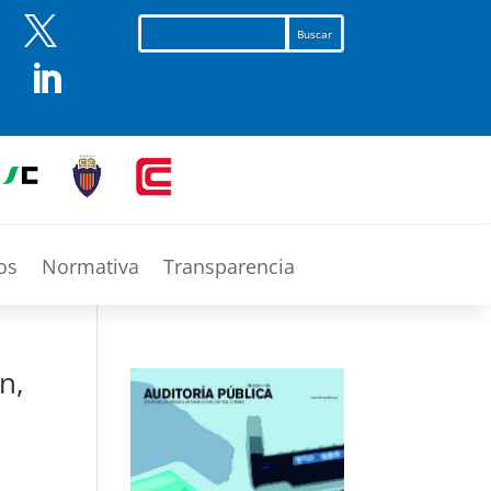


os
Normativa
Transparencia
n,