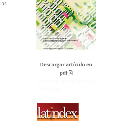
ias
Descargar artículo en
pdf
La revista se encuentra in
dexada en: