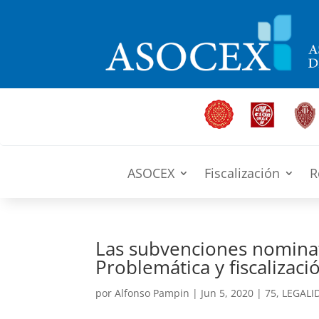
ASOCEX
Fiscalización
R
Las subvenciones nominat
Problemática y fiscalizaci
por
Alfonso Pampin
|
Jun 5, 2020
|
75
,
LEGALI