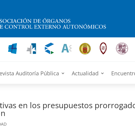
evista Auditoría Pública
Actualidad
Encuentr
ivas en los presupuestos prorrogad
ón
DAD