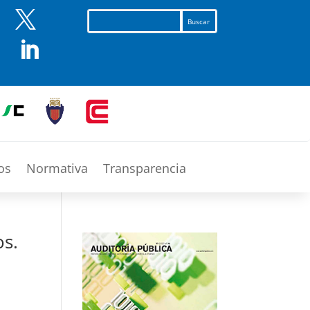


os
Normativa
Transparencia
os.