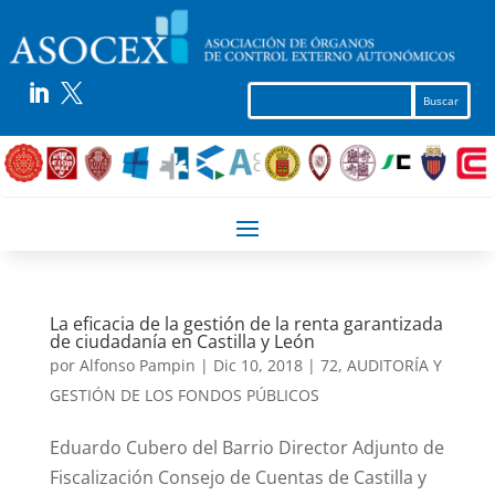


La eficacia de la gestión de la renta garantizada
de ciudadanía en Castilla y León
por
Alfonso Pampin
|
Dic 10, 2018
|
72
,
AUDITORÍA Y
GESTIÓN DE LOS FONDOS PÚBLICOS
Eduardo Cubero del Barrio Director Adjunto de
Fiscalización Consejo de Cuentas de Castilla y