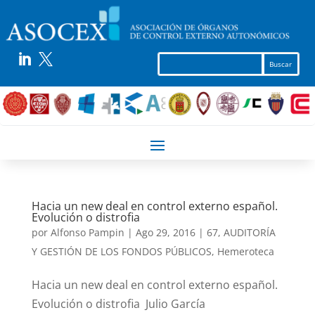


Hacia un new deal en control externo español.
Evolución o distrofia
por
Alfonso Pampin
|
Ago 29, 2016
|
67
,
AUDITORÍA
Y GESTIÓN DE LOS FONDOS PÚBLICOS
,
Hemeroteca
Hacia un new deal en control externo español.
Evolución o distrofia Julio García