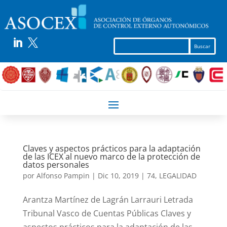


Claves y aspectos prácticos para la adaptación
de las ICEX al nuevo marco de la protección de
datos personales
por
Alfonso Pampin
|
Dic 10, 2019
|
74
,
LEGALIDAD
Arantza Martínez de Lagrán Larrauri Letrada
Tribunal Vasco de Cuentas Públicas Claves y