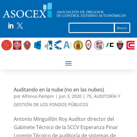


Auditando en la nube (no en las nubes)
por
Alfonso Pampin
|
Jun 3, 2020
|
75
,
AUDITORÍA Y
GESTIÓN DE LOS FONDOS PÚBLICOS
Antonio Minguillón Roy Auditor director del
Gabinete Técnico de la SCCV Esperanza Pinar
Lorente Técnico de auditoría de sistemas de