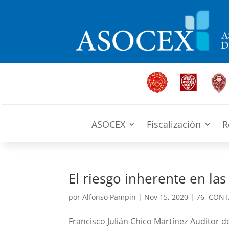
ASOCEX
Fiscalización
R
El riesgo inherente en la
por
Alfonso Pampin
|
Nov 15, 2020
|
76
,
CONT
Francisco Julián Chico Martínez Auditor d