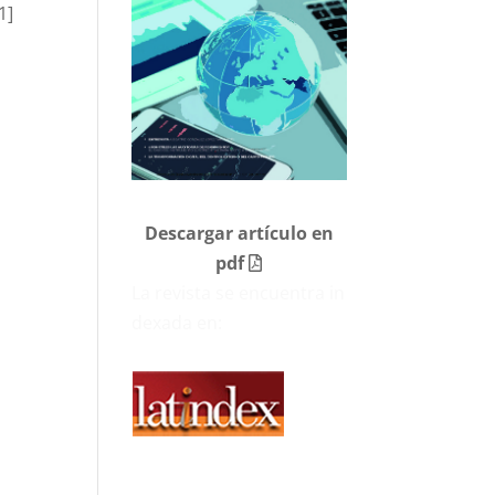
1]
Descargar artículo en
pdf
La revista se encuentra in
dexada en: