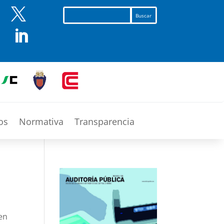


os
Normativa
Transparencia
 en