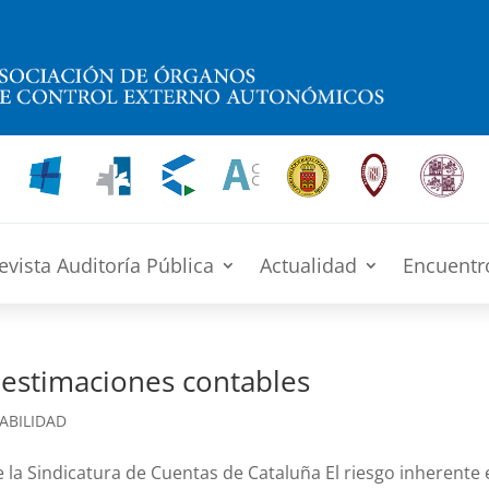
evista Auditoría Pública
Actualidad
Encuentr
s estimaciones contables
ABILIDAD
e la Sindicatura de Cuentas de Cataluña El riesgo inherente