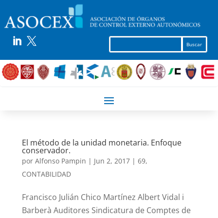


El método de la unidad monetaria. Enfoque
conservador.
por
Alfonso Pampin
|
Jun 2, 2017
|
69
,
CONTABILIDAD
Francisco Julián Chico Martínez Albert Vidal i
Barberà Auditores Sindicatura de Comptes de