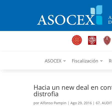
ASOCEX
Fiscalización
R
Hacia un new deal en cont
distrofia
por
Alfonso Pampin
|
Ago 29, 2016
|
67
,
AUDIT