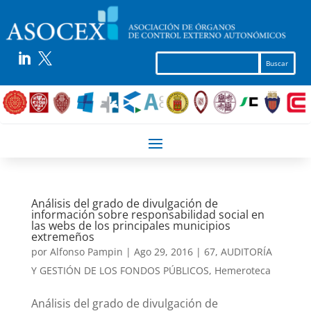


Análisis del grado de divulgación de
información sobre responsabilidad social en
las webs de los principales municipios
extremeños
por
Alfonso Pampin
|
Ago 29, 2016
|
67
,
AUDITORÍA
Y GESTIÓN DE LOS FONDOS PÚBLICOS
,
Hemeroteca
Análisis del grado de divulgación de