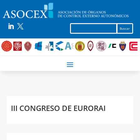


III CONGRESO DE EURORAI