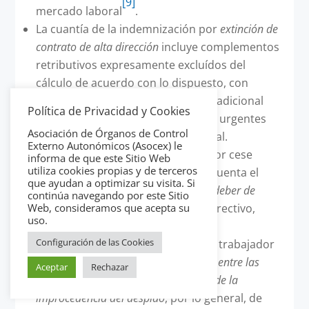
[9]
mercado laboral
.
La cuantía de la indemnización por
extinción de
contrato de alta dirección
incluye complementos
retributivos expresamente excluídos del
cálculo de acuerdo con lo dispuesto, con
carácter básico, por la disposición adicional
Política de Privacidad y Cookies
octava del RDL 3/2012, de medidas urgentes
Asociación de Órganos de Control
para la reforma del mercado laboral.
Externo Autonómicos (Asocex) le
Del importe de la indemnización por cese
informa de que este Sitio Web
utiliza cookies propias y de terceros
satisfecha al trabajador no se descuenta el
que ayudan a optimizar su visita. Si
importe equivalente al
periodo del deber de
continúa navegando por este Sitio
Web, consideramos que acepta su
preaviso incumplido
por parte del directivo,
uso.
como establece el RD 1382/1985.
Configuración de las Cookies
Indemnizaciones acordadas con el trabajador
mediante
acto de conciliación
,
pacto entre las
Aceptar
Rechazar
partes o mediante el reconocimiento de la
improcedencia del despido
, por lo general, de