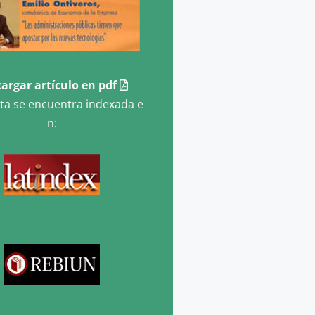
argar artículo en pdf
sta se encuentra indexada e
n: