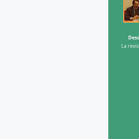
Desc
La revi