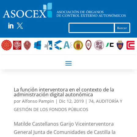


La función interventora en el contexto de la
administración digital autonómica
por
Alfonso Pampin
|
Dic 12, 2019
|
74
,
AUDITORÍA Y
GESTIÓN DE LOS FONDOS PÚBLICOS
Matilde Castellanos Garijo Viceinterventora
General Junta de Comunidades de Castilla la