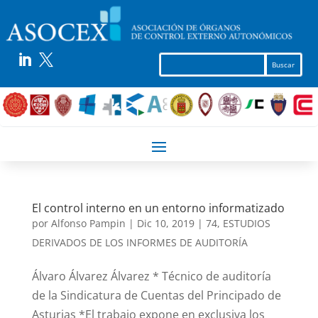


El control interno en un entorno informatizado
por
Alfonso Pampin
|
Dic 10, 2019
|
74
,
ESTUDIOS
DERIVADOS DE LOS INFORMES DE AUDITORÍA
Álvaro Álvarez Álvarez * Técnico de auditoría
de la Sindicatura de Cuentas del Principado de
Asturias *El trabajo expone en exclusiva los