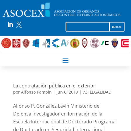


La contratación pública en el exterior
por
Alfonso Pampin
|
Jun 6, 2019
|
73
,
LEGALIDAD
Alfonso P. González Lavín Ministerio de
Defensa Investigador en formación de la
Escuela Internacional de Doctorado Programa
de Doctorado en Seguridad Internacional