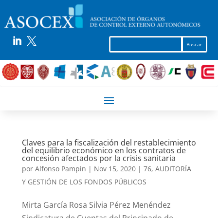


Claves para la fiscalización del restablecimiento
del equilibrio económico en los contratos de
concesión afectados por la crisis sanitaria
por
Alfonso Pampin
|
Nov 15, 2020
|
76
,
AUDITORÍA
Y GESTIÓN DE LOS FONDOS PÚBLICOS
Mirta García Rosa Silvia Pérez Menéndez