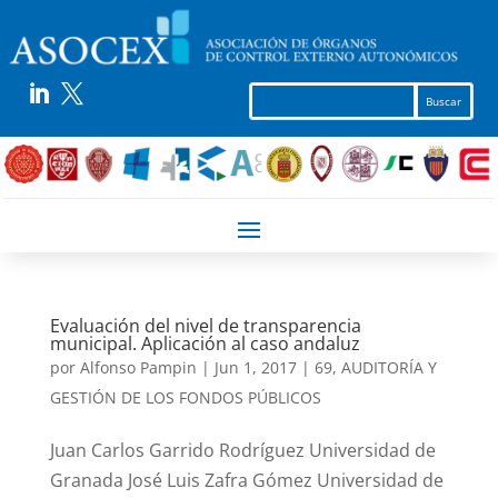


Evaluación del nivel de transparencia
municipal. Aplicación al caso andaluz
por
Alfonso Pampin
|
Jun 1, 2017
|
69
,
AUDITORÍA Y
GESTIÓN DE LOS FONDOS PÚBLICOS
Juan Carlos Garrido Rodríguez Universidad de
Granada José Luis Zafra Gómez Universidad de