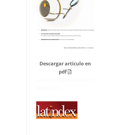
Descargar artículo en
pdf
La revista se encuentra in
dexada en: