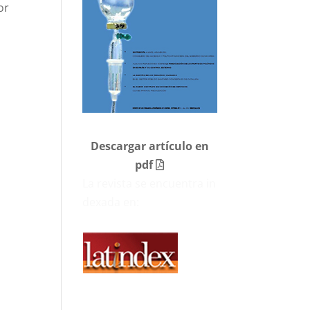
or
Descargar artículo en
pdf
La revista se encuentra in
dexada en: