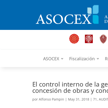
ASOCEX
Fiscalización
R
El control interno de la g
concesión de obras y conc
por
Alfonso Pampin
|
May 31, 2018
|
71
,
AUDI