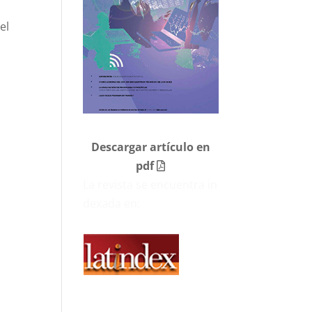
el
Descargar artículo en
pdf
La revista se encuentra in
dexada en: