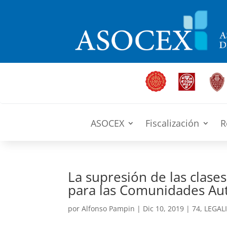
ASOCEX
Fiscalización
R
La supresión de las clases
para las Comunidades A
por
Alfonso Pampin
|
Dic 10, 2019
|
74
,
LEGAL