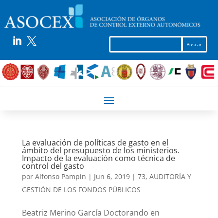


La evaluación de políticas de gasto en el
ámbito del presupuesto de los ministerios.
Impacto de la evaluación como técnica de
control del gasto
por
Alfonso Pampin
|
Jun 6, 2019
|
73
,
AUDITORÍA Y
GESTIÓN DE LOS FONDOS PÚBLICOS
Beatriz Merino García Doctorando en