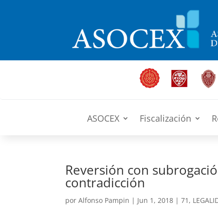
ASOCEX
Fiscalización
R
Reversión con subrogació
contradicción
por
Alfonso Pampin
|
Jun 1, 2018
|
71
,
LEGALI