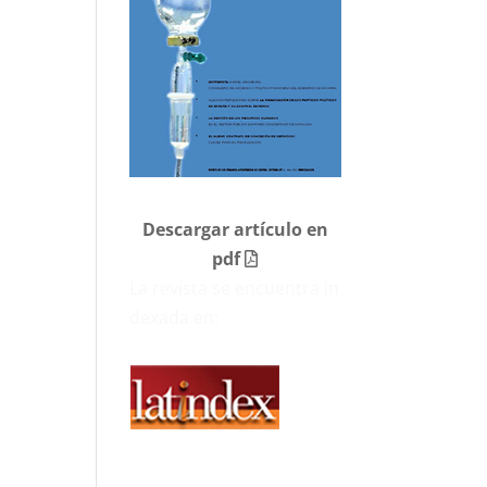
d
Descargar artículo en
pdf
La revista se encuentra in
dexada en: